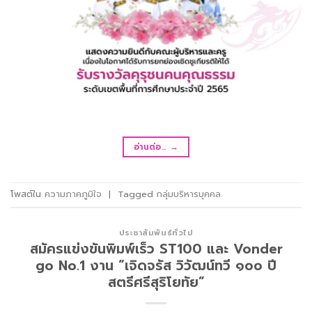
อ่านต่อ…
→
โพสต์ใน
ความภาคภูมิใจ
|
Tagged
กลุ่มบริหารบุคคล
ประชาสัมพันธ์ทั่วไป
สมัครแข่งขันพิมพ์เร็ว ST100 และ Vonder
go No.1 งาน “เจิดจรัส วิวัฒน์ทวี ๑๐๐ ปี
สตรีศรีสุริโยทัย”