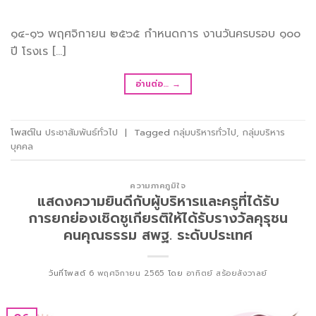
๑๔-๑๖ พฤศจิกายน ๒๕๖๕ กำหนดการ งานวันครบรอบ ๑๐๐
ปี โรงเร […]
อ่านต่อ…
→
โพสต์ใน
ประชาสัมพันธ์ทั่วไป
|
Tagged
กลุ่มบริหารทั่วไป
,
กลุ่มบริหาร
บุคคล
ความภาคภูมิใจ
แสดงความยินดีกับผู้บริหารและครูที่ได้รับ
การยกย่องเชิดชูเกียรติให้ได้รับรางวัลคุรุชน
คนคุณธรรม สพฐ. ระดับประเทศ
วันที่โพสต์
6 พฤศจิกายน 2565
โดย
อาทิตย์ สร้อยสังวาลย์