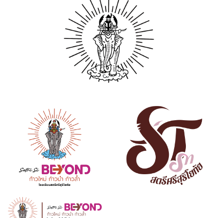
.png
.ai
.jpg1
.png
.ai
.jpg2
.png
.ai
.png
.ai