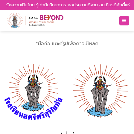
Skip
ักความเป็นไทย รู้เท่าทันวิทยาการ กอปรความดีงาม สมเกียรติศักดิ์แห่งพระน
to
content
*มือถือ แตะที่รูปเพื่อดาวน์โหลด
.png
.ai
.png
.ai