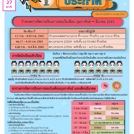
27
ม.ค.