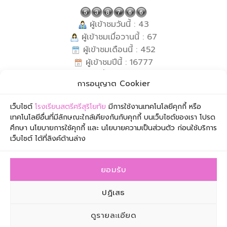
ผู้เข้าชมวันนี้ : 43
ผู้เข้าชมเมื่อวานนี้ : 67
ผู้เข้าชมเดือนนี้ : 452
ผู้เข้าชมปีนี้ : 16777
ผู้เข้าชมทั้งหมด : 538766
การอนุญาต Cookier
กำลังเข้าชม : 3
ข้อมูล ณ วันที่ : 8 สิงหาคม 2569
เว็บไซต์
โรงเรียนสตรีศรีสุริโยทัย
มีการใช้งานเทคโนโลยีคุกกี้ หรือ
เทคโนโลยีอื่นที่มีลักษณะใกล้เคียงกันกับคุกกี้ บนเว็บไซต์ของเรา โปรด
ศึกษา นโยบายการใช้คุกกี้ และ นโยบายความเป็นส่วนตัว ก่อนใช้บริการ
เว็บไซต์ ได้ที่ลิงค์ด้านล่าง
ยอมรับ
โรงเรียนสตรีศรีสุริโยทัย เลขที่ 1 ซอยเจริญกรุง 57 ถนน
ปฏิเสธ
เจริญกรุง เขตสาทร กรุงเทพมหานคร 10120
โทรศัพท์ 0-2211-0383 โทรสาร 0-2675-6449 อีเมล
ดูรายละเอียด
info@suriyothai.ac.th