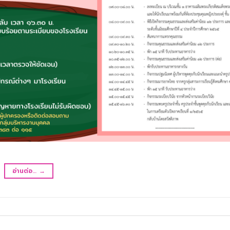
อ่านต่อ…
→