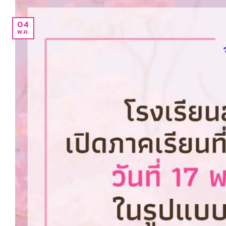
04
พ.ค.