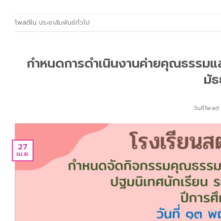
โพสต์ใน
ประชาสัมพันธ์ทั่วไป
กำหนดการดำเนินงานค่ายคุณธรรมและส
มัธ
วันที่โพสต
27
เม.ย.