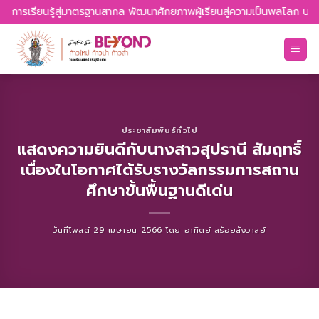
Skip
ห่งการเรียนรู้สู่มาตรฐานสากล พัฒนาศักยภาพผู้เรียนสู่ความเป็นพลโลก บนพ
to
content
ประชาสัมพันธ์ทั่วไป
แสดงความยินดีกับนางสาวสุปรานี สัมฤทธิ์
เนื่องในโอกาศได้รับรางวัลกรรมการสถาน
ศึกษาขั้นพื้นฐานดีเด่น
วันที่โพสต์
29 เมษายน 2566
โดย
อาทิตย์ สร้อยสังวาลย์