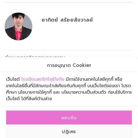
อาทิตย์ สร้อยสังวาลย์
กำหนดการกิจกรรมคุณธรรม
รับสมัครครูอัตราจ้างชั่วคราว
และส่งเสริมค่านิยม 12 ประการ
การอนุญาต Cookier
สอนวิชาภาษาอังกฤษ
ระดับชั้นมัธยมศึกษาปีที่ 2 – 5
เว็บไซต์
โรงเรียนสตรีศรีสุริโยทัย
มีการใช้งานเทคโนโลยีคุกกี้ หรือ
เทคโนโลยีอื่นที่มีลักษณะใกล้เคียงกันกับคุกกี้ บนเว็บไซต์ของเรา โปรด
ศึกษา นโยบายการใช้คุกกี้ และ นโยบายความเป็นส่วนตัว ก่อนใช้บริการ
เว็บไซต์ ได้ที่ลิงค์ด้านล่าง
ยอมรับ
โรงเรียนสตรีศรีสุริโยทัย เลขที่ 1 ซอยเจริญกรุง 57 ถนน
เจริญกรุง เขตสาทร กรุงเทพมหานคร 10120
ปฏิเสธ