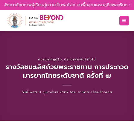
Skip
กล พัฒนาศักยภาพผู้เรียนสู่ความเป็นพลโลก บนพื้นฐานเศรษฐกิจพอเพียง รักค
to
content
ความภาคภูมิใจ
,
ประชาสัมพันธ์ทั่วไป
รางวัลชนะเลิศถ้วยพระราชทาน การประกวด
มารยาทไทยระดับชาติ ครั้งที่ ๗
วันที่โพสต์
9 กุมภาพันธ์ 2567
โดย
อาทิตย์ สร้อยสังวาลย์