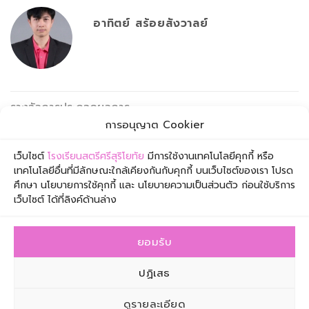
อาทิตย์ สร้อยสังวาลย์
รางวัลการประกวดผลการ
ปฏิบัติที่เป็นเลิศ (Best
สอบกลางภาค 1/2569
การอนุญาต Cookier
Practice)
เว็บไซต์
โรงเรียนสตรีศรีสุริโยทัย
มีการใช้งานเทคโนโลยีคุกกี้ หรือ
เทคโนโลยีอื่นที่มีลักษณะใกล้เคียงกันกับคุกกี้ บนเว็บไซต์ของเรา โปรด
ศึกษา นโยบายการใช้คุกกี้ และ นโยบายความเป็นส่วนตัว ก่อนใช้บริการ
เว็บไซต์ ได้ที่ลิงค์ด้านล่าง
ยอมรับ
โรงเรียนสตรีศรีสุริโยทัย เลขที่ 1 ซอยเจริญกรุง 57 ถนน
ปฏิเสธ
เจริญกรุง เขตสาทร กรุงเทพมหานคร 10120
โทรศัพท์ 0-2211-0383 โทรสาร 0-2675-6449 อีเมล
ดูรายละเอียด
info@suriyothai.ac.th