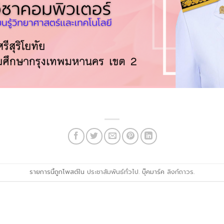
รายการนี้ถูกโพสต์ใน
ประชาสัมพันธ์ทั่วไป
. บุ๊คมาร์ค
ลิงก์ถาวร
.