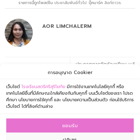
รายการนี้ถูกโพสต์ใน
ประชาสัมพันธ์ทั่วไป
. บุ๊คมาร์ค
ลิงก์ถาวร
.
AOR LIMCHALERM
ประกาศการจัดห้องเรียน ม.5
กิจกรรมปฐมนิเทศนักเรียน ม.1
แผนวิทย์คณิต(ห้องปกติ) ปี
การอนุญาต Cookier
และ ม.4 ปีการศึกษา 2565
การศึกษา 2565
เว็บไซต์
โรงเรียนสตรีศรีสุริโยทัย
มีการใช้งานเทคโนโลยีคุกกี้ หรือ
เทคโนโลยีอื่นที่มีลักษณะใกล้เคียงกันกับคุกกี้ บนเว็บไซต์ของเรา โปรด
ศึกษา นโยบายการใช้คุกกี้ และ นโยบายความเป็นส่วนตัว ก่อนใช้บริการ
เว็บไซต์ ได้ที่ลิงค์ด้านล่าง
ยอมรับ
โรงเรียนสตรีศรีสุริโยทัย เลขที่ 1 ซอยเจริญกรุง 57 ถนน
เจริญกรุง เขตสาทร กรุงเทพมหานคร 10120
ปฏิเสธ