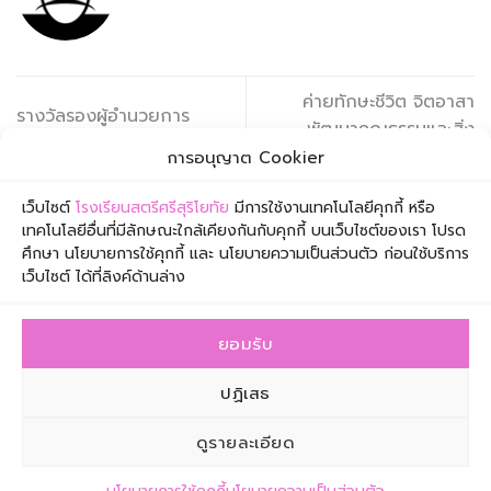
ค่ายทักษะชีวิต จิตอาสา
รางวัลรองผู้อำนวยการ
พัฒนาคุณธรรมและสิ่ง
โรงเรียนมัธยมศึกษาผู้ปฏิบัติ
แวดล้อม ระดับชั้นมัธยมศึกษาปี
การอนุญาต Cookier
หน้าที่ดีเด่นประจำปี 2564
ที่ 6
เว็บไซต์
โรงเรียนสตรีศรีสุริโยทัย
มีการใช้งานเทคโนโลยีคุกกี้ หรือ
เทคโนโลยีอื่นที่มีลักษณะใกล้เคียงกันกับคุกกี้ บนเว็บไซต์ของเรา โปรด
ศึกษา นโยบายการใช้คุกกี้ และ นโยบายความเป็นส่วนตัว ก่อนใช้บริการ
เว็บไซต์ ได้ที่ลิงค์ด้านล่าง
ยอมรับ
โรงเรียนสตรีศรีสุริโยทัย เลขที่ 1 ซอยเจริญกรุง 57 ถนน
เจริญกรุง เขตสาทร กรุงเทพมหานคร 10120
ปฏิเสธ
โทรศัพท์ 0-2211-0383 โทรสาร 0-2675-6449 อีเมล
ดูรายละเอียด
info@suriyothai.ac.th
:: Copyright 2026 © | SATRI SI SURIYOTHAI ::