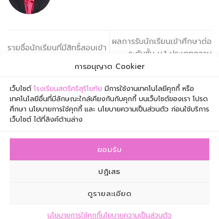
ผลการรับนักเรียนเข้าศึกษาต่อ
รายชื่อนักเรียนที่มีสิทธิ์สอบเข้า
ระดับชั้น ม.1 ประเภทความ
ศึกษาต่อชั้น ม.1 ปีการศึกษา
สามารถพิเศษ ปีการศึกษา
การอนุญาต Cookier
2567 (ความสามารถพิเศษ)
2567
เว็บไซต์
โรงเรียนสตรีศรีสุริโยทัย
มีการใช้งานเทคโนโลยีคุกกี้ หรือ
เทคโนโลยีอื่นที่มีลักษณะใกล้เคียงกันกับคุกกี้ บนเว็บไซต์ของเรา โปรด
ศึกษา นโยบายการใช้คุกกี้ และ นโยบายความเป็นส่วนตัว ก่อนใช้บริการ
เว็บไซต์ ได้ที่ลิงค์ด้านล่าง
ยอมรับ
โรงเรียนสตรีศรีสุริโยทัย เลขที่ 1 ซอยเจริญกรุง 57 ถนน
เจริญกรุง เขตสาทร กรุงเทพมหานคร 10120
ปฏิเสธ
โทรศัพท์ 0-2211-0383 โทรสาร 0-2675-6449 อีเมล
ดูรายละเอียด
info@suriyothai.ac.th
:: Copyright 2026 © | SATRI SI SURIYOTHAI ::
ติดต่อสอบถาม
นโยบายการใช้คุกกี้
นโยบายความเป็นส่วนตัว