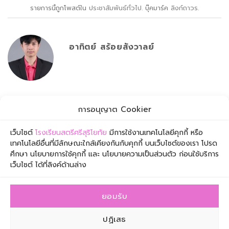
รายการนี้ถูกโพสต์ใน
ประชาสัมพันธ์ทั่วไป
. บุ๊คมาร์ค
ลิงก์ถาวร
.
อาทิตย์ สร้อยสังวาลย์
รายชื่อผู้มีสิทธิ์สัมภาษณ์ ครู
การจัดการเรียนการสอนแบบอ
การอนุญาต Cookier
อัตราจ้าง
อนแฮนด์
เว็บไซต์
โรงเรียนสตรีศรีสุริโยทัย
มีการใช้งานเทคโนโลยีคุกกี้ หรือ
เทคโนโลยีอื่นที่มีลักษณะใกล้เคียงกันกับคุกกี้ บนเว็บไซต์ของเรา โปรด
ศึกษา นโยบายการใช้คุกกี้ และ นโยบายความเป็นส่วนตัว ก่อนใช้บริการ
เว็บไซต์ ได้ที่ลิงค์ด้านล่าง
ยอมรับ
โรงเรียนสตรีศรีสุริโยทัย เลขที่ 1 ซอยเจริญกรุง 57 ถนน
ปฏิเสธ
เจริญกรุง เขตสาทร กรุงเทพมหานคร 10120