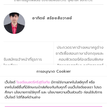
รายการนี้ถูกโพสต์ใน
ประชาสัมพันธ์ทั่วไป
. บุ๊คมาร์ค
ลิงก์ถาวร
.
อาทิตย์ สร้อยสังวาลย์
ประกวดราคาจ้างเหมาครูต่าง
ชาติเพื่อสอนภาษาอังกฤษและ
รับสมัครเจ้าหน้าที่ธุรการ
คอมพิวเตอร์ห้องเรียนพิเศษ
โรงเรียน
วิทยาศาสตร์และคณิตศาสตร์
ด้วยวิธีประกวดราคา
การอนุญาต Cookier
อิเล็กทรอนิกส์ (e-bidding)
เว็บไซต์
โรงเรียนสตรีศรีสุริโยทัย
มีการใช้งานเทคโนโลยีคุกกี้ หรือ
เทคโนโลยีอื่นที่มีลักษณะใกล้เคียงกันกับคุกกี้ บนเว็บไซต์ของเรา โปรด
ศึกษา นโยบายการใช้คุกกี้ และ นโยบายความเป็นส่วนตัว ก่อนใช้บริการ
เว็บไซต์ ได้ที่ลิงค์ด้านล่าง