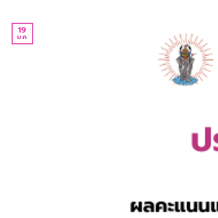
19
ม.ค.