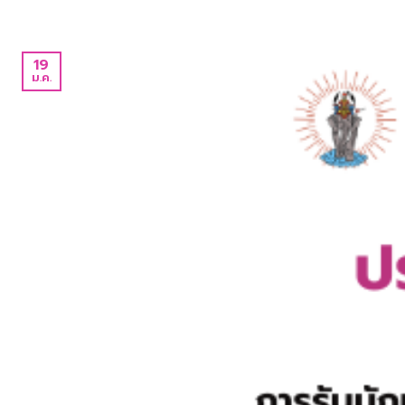
19
ม.ค.