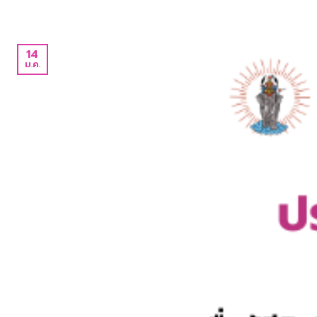
14
ม.ค.