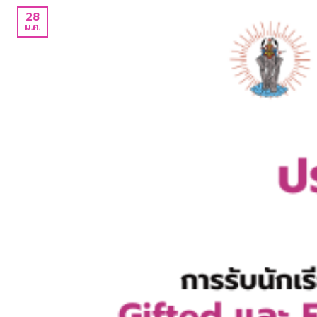
28
ม.ค.